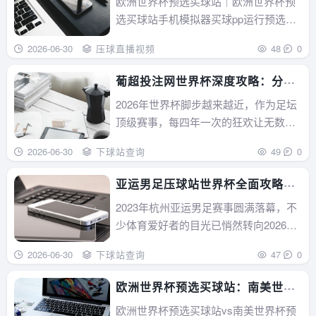
欧洲世界杯预选买球站｜欧洲世界杯预
球迷，最近半年我陆陆续续体验了不少
行预选赛相关应用
选买球站手机模拟器买球pp运行预选赛
正规压球网...
相关应用;2026世界杯压球随着2026年美
2026-06-30
压球直播视频
48
0
加墨世界杯预选赛的号角吹响，欧洲足
坛55支豪强的晋级之路正式开启，欧洲
葡超投注网世界杯深度攻略：分析
世界杯预选买球站、欧洲预选赛买球平
球队技战术助力看懂世界杯;买球
2026年世界杯脚步越来越近，作为足坛
台、预选赛实时赔率查看工具、欧洲预
APP
顶级赛事，每四年一次的狂欢让无数球
选赛...
迷和彩民翘首以盼。要想在葡超投注网
2026-06-30
下球站查询
49
0
世界杯专区玩得明白、投得放心，看懂
各支参赛球队的葡超元素球员状态、葡
亚运男足压球站世界杯全面攻略分
萄牙队本土教练的执教风格、2026年美
析球员数据预判世界杯出线形势;压
2023年杭州亚运男足赛事圆满落幕，不
加墨世界杯的特殊赛制影响下的战术调
球网站
少体育爱好者的目光已悄然转向2026美
整，以及小...
加墨世界杯预选赛，而亚运男足压球站
2026-06-30
下球站查询
47
0
世界杯相关的攻略、球员数据、出线形
势预判，也成了近期热门话题。正规压
欧洲世界杯预选买球站：南美世界
球网站会通过赛事复盘、球员身价走
杯预选压球网游戏体验细腻操作
欧洲世界杯预选买球站vs南美世界杯预
势、小组赛对手过往战绩等维度，为用