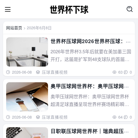
网站首页
> 2026年6月8日
世界杯压球网2026世界杯压球：超
清足球直播呈现精彩对抗
2026年世界杯3.5年后就要在美加墨三国
开打，这届是扩军到48支球队的首届赛
事，精彩对抗场次直线飙升，全球球迷
2026-06-08
压球直播视频
63
0
的足球热情早早就被点燃了。世界杯压
球网作为资深体育赛事服务平台，同步
奥甲压球网世界杯：奥甲压球网世
推出了2026世界杯压球配套功能，超清
界杯超清足球直播呈现世界杯赛场
奥甲压球网世界杯：奥甲压球网世界杯
足球直播（4K HDR实时传输）、实时...
精彩瞬间
超清足球直播呈现世界杯赛场精彩瞬间;
下球站每届世界杯足球赛都是全球球迷
2026-06-08
压球直播视频
64
0
的狂欢盛宴，熬夜蹲点看直播追球星、
刷进球集锦评战术、买球压球参与赛事
日职联压球网世界杯｜瑞典超压球
互动，已经成了无数人夏天（卡塔尔那