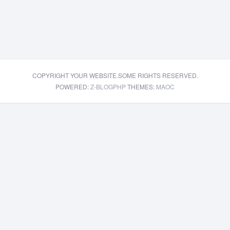
世界杯的投注选项。靠谱的葡超投注
网、稳定的日职联...
COPYRIGHT YOUR WEBSITE.SOME RIGHTS RESERVED.
POWERED:
Z-BLOGPHP
THEMES:
MAOC