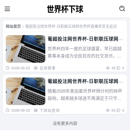
网站首页
> 葡超投注网世界杯-日职联压球网世界杯直播享受无延迟
葡超投注网世界杯-日职联压球网世
界杯直播享受无延迟-2026世界杯
世界杯四年一度的足球盛宴，早已超越
下球
赛事本身成为全民狂欢的社交货币，而
靠谱的观赛与互动渠道更是球迷的核心
2026-06-22
足球赛事
45
0
刚需——比如能流畅看葡超关联球星世
界杯表现的直播平台、能精准下注2026
葡超投注网世界杯-日职联压球网世
世界杯预选赛或小组赛的日职联压球投
界杯直播享受无延迟2026世界杯投
随着2026年美加墨世界杯倒计时的钟声
注类站点、无卡顿无延迟的高清世界杯
注站
敲响，越来越多球迷不再满足于只守着
直播资源。据艾...
国内电视频道看转播，转而通过专业的
2026-06-03
下球站查询
60
0
体育平台追世界杯外围联赛——比如球
星云集的葡超和节奏明快的日职联的同
没有更多内容
步直播，甚至提前布局这两项联赛关联