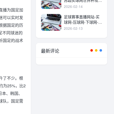
苏超买球网世界杯攻略
分析个人能力
2026-02-14
直播为国足加
足球赛事直播网站-买
迷可以实时发
球网-压球网-下球网-世
根据国足的历
界杯-投注站
2026-02-13
满足不同球迷的
析国足的战术
最新评论
提升了不少。根
为25%，比2
日本、韩国、
球队，国足需