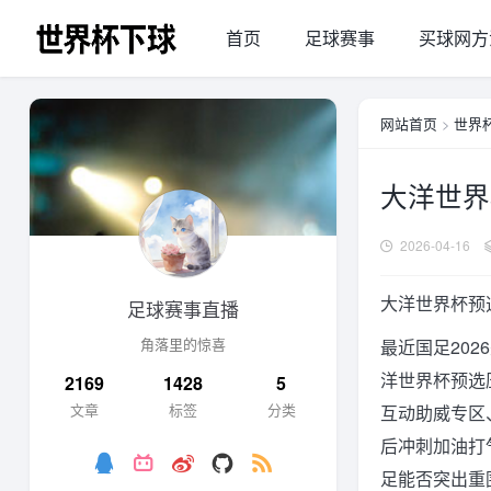
首页
足球赛事
买球网方
网站首页
>
世界
大洋世界
2026-04-16
大洋世界杯预
足球赛事直播
角落里的惊喜
最近国足20
洋世界杯预选
2169
1428
5
文章
标签
分类
互动助威专区
后冲刺加油打
足能否突出重