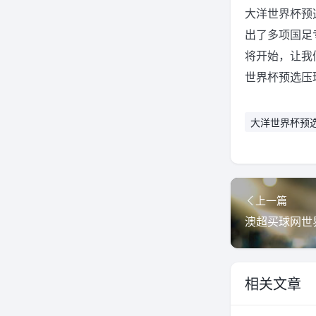
大洋世界杯预
出了多项国足
将开始，让我
世界杯预选压
大洋世界杯预
上一篇
相关文章