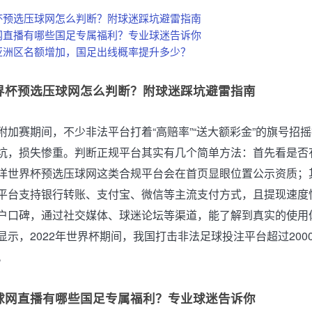
杯预选压球网怎么判断？附球迷踩坑避雷指南
网直播有哪些国足专属福利？专业球迷告诉你
亚洲区名额增加，国足出线概率提升多少？
界杯预选压球网怎么判断？附球迷踩坑避雷指南
附加赛期间，不少非法平台打着“高赔率”“送大额彩金”的旗号招
坑，损失惨重。判断正规平台其实有几个简单方法：首先看是否
洋世界杯预选压球网这类合规平台会在首页显眼位置公示资质；
平台支持银行转账、支付宝、微信等主流支付方式，且提现速度
户口碑，通过社交媒体、球迷论坛等渠道，能了解到真实的使用
显示，2022年世界杯期间，我国打击非法足球投注平台超过200
。
球网直播有哪些国足专属福利？专业球迷告诉你