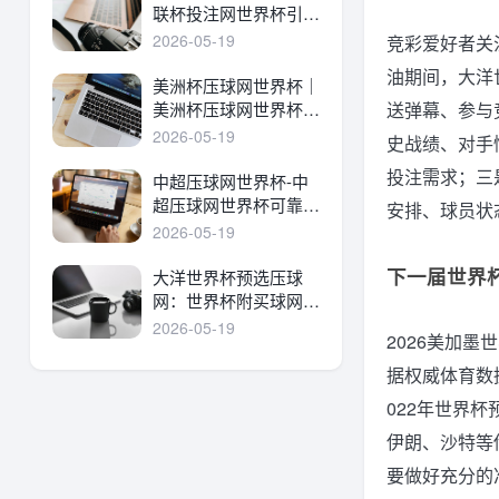
联杯投注网世界杯引导
掌握操作方法
2026-05-19
竞彩爱好者关
油期间，大洋
美洲杯压球网世界杯｜
送弹幕、参与
美洲杯压球网世界杯好
用手机模拟器买球pp
2026-05-19
史战绩、对手
优化手机游戏运行环境
投注需求；三
中超压球网世界杯-中
超压球网世界杯可靠搜
安排、球员状
索网页网址查看世界杯
2026-05-19
中文资讯
下一届世界
大洋世界杯预选压球
网：世界杯附买球网贴
心新人引导学会数据查
2026-05-19
2026美加墨
询方法
据权威体育数据
022年世界
伊朗、沙特等
要做好充分的