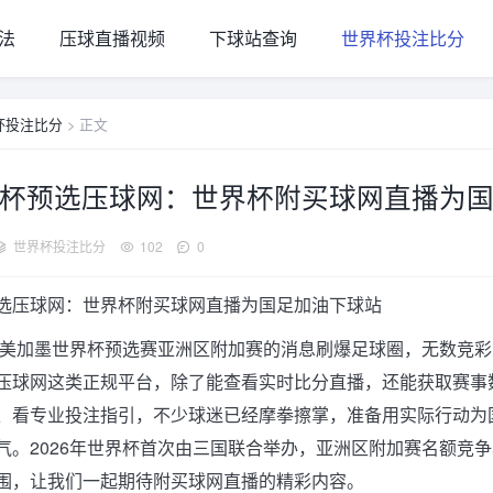
法
压球直播视频
下球站查询
世界杯投注比分
杯投注比分
> 正文
杯预选压球网：世界杯附买球网直播为
世界杯投注比分
102
0
选压球网：世界杯附买球网直播为国足加油下球站
26美加墨世界杯预选赛亚洲区附加赛的消息刷爆足球圈，无数竞
压球网这类正规平台，除了能查看实时比分直播，还能获取赛事
、看专业投注指引，不少球迷已经摩拳擦掌，准备用实际行动为
气。2026年世界杯首次由三国联合举办，亚洲区附加赛名额竞
围，让我们一起期待附买球网直播的精彩内容。