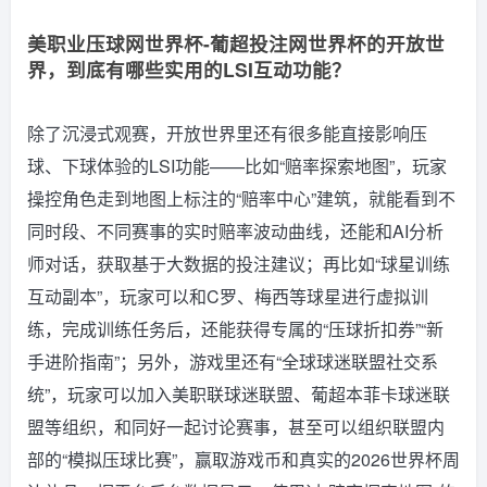
美职业压球网世界杯-葡超投注网世界杯的开放世
界，到底有哪些实用的LSI互动功能？
除了沉浸式观赛，开放世界里还有很多能直接影响压
球、下球体验的LSI功能——比如“赔率探索地图”，玩家
操控角色走到地图上标注的“赔率中心”建筑，就能看到不
同时段、不同赛事的实时赔率波动曲线，还能和AI分析
师对话，获取基于大数据的投注建议；再比如“球星训练
互动副本”，玩家可以和C罗、梅西等球星进行虚拟训
练，完成训练任务后，还能获得专属的“压球折扣券”“新
手进阶指南”；另外，游戏里还有“全球球迷联盟社交系
统”，玩家可以加入美职联球迷联盟、葡超本菲卡球迷联
盟等组织，和同好一起讨论赛事，甚至可以组织联盟内
部的“模拟压球比赛”，赢取游戏币和真实的2026世界杯周