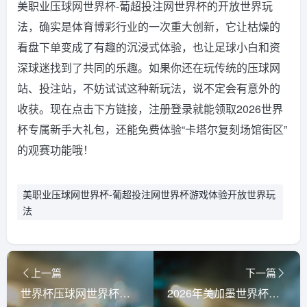
美职业压球网世界杯-葡超投注网世界杯的开放世界玩
法，确实是体育博彩行业的一次重大创新，它让枯燥的
看盘下单变成了有趣的沉浸式体验，也让足球小白和资
深球迷找到了共同的乐趣。如果你还在玩传统的压球网
站、投注站，不妨试试这种新玩法，说不定会有意外的
收获。现在点击下方链接，注册登录就能领取2026世界
杯专属新手大礼包，还能免费体验“卡塔尔复刻场馆街区”
的观赛功能哦！
美职业压球网世界杯-葡超投注网世界杯游戏体验开放世界玩
法
上一篇
下一篇
世界杯压球网世界杯：2026世界杯压球网攻略分析团队协作
2026年美加墨世界杯压球站-欧洲世界杯预选买球站网址一站式查信息