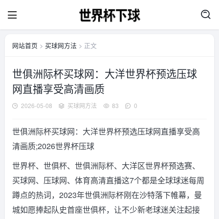
网站首页
>
买球网方法
> 正文
世俱洲际杯买球网：大洋世界杯预选压球
网直播享受高清画质
2026-05-08
买球网方法
83
0
世俱洲际杯买球网：大洋世界杯预选压球网直播享受高
清画质;2026世界杯压球
世界杯、世俱杯、世俱洲际杯、大洋区世界杯预选赛、
买球网、压球网、体育高清直播这7个都是全球球迷每周
蹲点的热词，2023年世俱洲际杯刚在沙特落下帷幕，曼
城如愿捧起队史首座世俱杯，让不少新老球迷关注起接