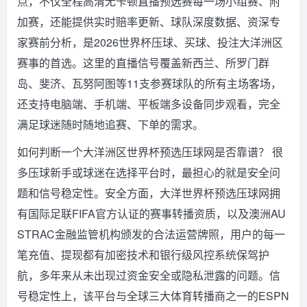
点，不仅全程高清无卡顿直播预选赛每一场小组赛、附
加赛，还能提供实时赔率更新、球队深度数据、资深专
家赛前分析，是2026世界杯压球、买球、投注大洋洲区
赛事的首选。这里的直播信号覆盖新西兰、所罗门群
岛、斐济、瓦努阿图等11支参赛球队的所有主场客场，
还支持电脑端、手机端、平板端多设备同步观看，完全
满足球迷随时随地追赛、下单的需求。
如何判断一个大洋洲区世界杯预选压球网是否靠谱？ 很
多压球新手或球迷在选择平台时，最担心的就是安全问
题和信号稳定性。安全方面，大洋世界杯预选压球网拥
有国际足联FIFA官方认证的赛事转播资质，以及澳洲AU
STRAC金融监管机构颁发的合法运营牌照，用户的每一
笔充值、提现都有加密技术和银行级风控系统保驾护
航，多年来从未出现过资金安全或隐私泄露的问题。信
号稳定性上，该平台与全球三大体育转播商之一的ESPN