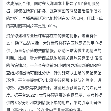
达成深度合作，同时在大洋洲本土搭建了5个备用服务
器，即使在所罗门群岛、瓦努阿图等网络基础设施薄弱
的地区，直播画面延迟也能控制在0.1秒以内，压球下单
的实时赔率同步率更是100%。
资深球迷和专业压球客都在看的赛前情报，这里有什
么？ 除了高清直播，大洋世界杯预选压球网还为用户提
供了海量有价值的赛前情报，帮助压球客做出更精准的
判断。比如，针对新西兰队附加赛关键球员克里斯·伍德
的伤病情况，平台会在赛前24小时内更新最新的MRI检
查结果和出场可能性分析；针对斐济队主场的高温高湿
环境，平台会提供历史比赛中该环境下球队的胜率、进
球数、犯规数等数据统计，甚至还会预测裁判的吹罚尺
度。据平台2022年世界杯预选赛的数据显示，参考其提
供的专家分析和数据情报下单的用户，平均胜率比普通
用户高出27.3%，这在业内是非常高的水准。