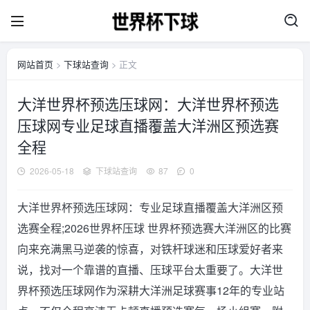
网站首页
>
下球站查询
> 正文
大洋世界杯预选压球网：大洋世界杯预选
压球网专业足球直播覆盖大洋洲区预选赛
全程
2026-05-18
下球站查询
87
0
大洋世界杯预选压球网：专业足球直播覆盖大洋洲区预
选赛全程;2026世界杯压球 世界杯预选赛大洋洲区的比赛
向来充满黑马逆袭的惊喜，对铁杆球迷和压球爱好者来
说，找对一个靠谱的直播、压球平台太重要了。大洋世
界杯预选压球网作为深耕大洋洲足球赛事12年的专业站