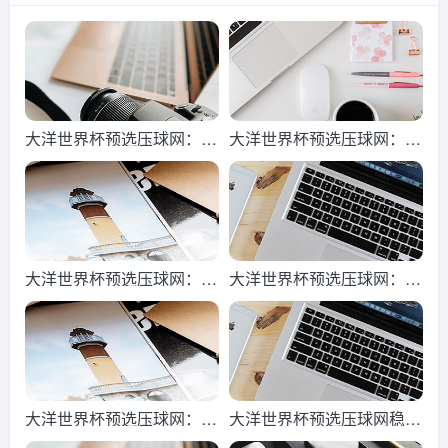
大洋世界杯预选压球网：大
大洋世界杯预选压球网：大
洋世界杯预选压球网稳定足
洋世界杯预选压球网正版足
球直播畅享预选赛高清观赛
球游戏下载游玩预选赛玩法
大洋世界杯预选压球网：大
大洋世界杯预选压球网：世
洋世界杯预选压球网足球游
界杯附买球网引导认识知名
戏下载游玩体验大洋洲足球
球员;2026世界杯下球
氛围
大洋世界杯预选压球网：世
大洋世界杯预选压球网稳定