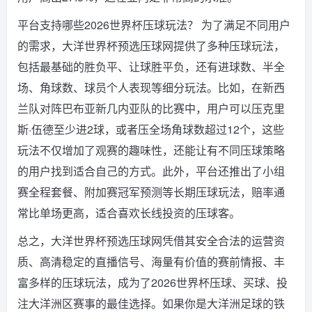
平台支持哪些2026世界杯压球玩法？ 为了满足不同用户
的需求，大洋世界杯预选压球网提供了多种压球玩法，
包括最基础的胜负平、让球胜平负，还有进球数、半全
场、角球数、球员个人表现等细分玩法。比如，在新西
兰队对阵巴布亚新几内亚队的比赛中，用户可以压克里
斯·伍德至少进2球，或者压全场角球数超过12个，这些
玩法不仅增加了观赛的趣味性，还能让有不同压球策略
的用户找到适合自己的方式。此外，平台还推出了小组
赛全程套餐、附加赛冠军预测等长期压球玩法，赔率通
常比单场更高，适合喜欢长线投资的压球客。
总之，大洋世界杯预选压球网凭借其安全合法的运营资
质、高清稳定的直播信号、海量有价值的赛前情报、丰
富多样的压球玩法，成为了2026世界杯压球、买球、投
注大洋洲区赛事的最佳选择。如果你是大洋洲足球的铁