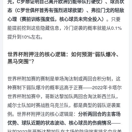
光，C罗想证明自己离开欧洲仍能带队打硬仗）、球员状
态（C罗世俱杯首秀有强烈进球欲望）、弗拉门戈的轻敌
心理（赛前训练强度低，核心球员未完全投入）
。只要
能提前挖到这些隐藏信息，冷门逆袭的概率就能从0.1%
提升到10%左右。
世界杯附押注的核心逻辑：如何预测“弱队爆冷、
黑马突围”？
世界杯附加赛的赛制是单场淘汰制或两回合积分制，这
种赛制下弱队爆冷的概率远高于正赛——2022年卡塔尔
世界杯附加赛中，哥斯达黎加队两回合淘汰新西兰队，
威尔士队加时赛战胜乌克兰队，都是典型的弱队逆袭案
例。世界杯附押注的核心逻辑是：
分析两回合的主客场
优势、球队近期的状态波动、核心球员的伤病情况
——
比如2022年哥斯达黎加队在主场的防守效率排名中北美