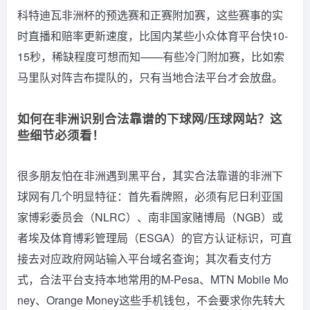
科特迪瓦非洲杯的预选赛和正赛附加赛，这些赛事的实
时直播和赔率更新速度，比国内某些小众体育平台快10-
15秒，稀缺程度可想而知——有些冷门附加赛，比如索
马里队对阵吉布提队的，只有当地合法平台才会放盘。
如何在非洲识别合法靠谱的下球网/压球网站？这
些细节必须看！
很多朋友怕在非洲遇到黑平台，其实合法靠谱的非洲下
球网有几个明显特征：首先看牌照，必须有尼日利亚国
家博彩委员会（NLRC）、南非国家赌博局（NGB）或
者埃及体育博彩管理局（ESGA）的官方认证标识，可直
接去对应政府网站输入平台域名查询；其次看支付方
式，合法平台支持本地常用的M-Pesa、MTN Mobile Mo
ney、Orange Money这些手机钱包，不会要求你先转大