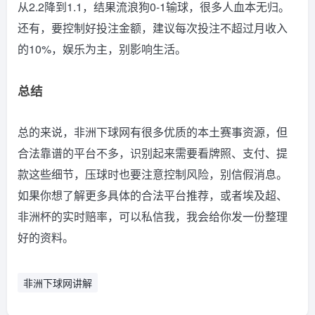
从2.2降到1.1，结果流浪狗0-1输球，很多人血本无归。
还有，要控制好投注金额，建议每次投注不超过月收入
的10%，娱乐为主，别影响生活。
总结
总的来说，非洲下球网有很多优质的本土赛事资源，但
合法靠谱的平台不多，识别起来需要看牌照、支付、提
款这些细节，压球时也要注意控制风险，别信假消息。
如果你想了解更多具体的合法平台推荐，或者埃及超、
非洲杯的实时赔率，可以私信我，我会给你发一份整理
好的资料。
非洲下球网讲解