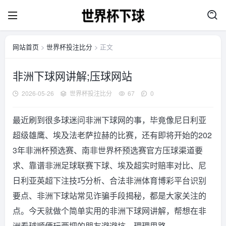
网站首页
>
世界杯投注比分
> 正文
非洲下球网讲解;压球网站
2026-05-26
世界杯投注比分
67
0
最近刷到很多球迷问非洲下球网的事，毕竟像尼日利亚
超级雄鹰、埃及法老萨拉赫的比赛，还有即将开始的202
3年非洲杯预选赛、南非世界杯预选赛官方压球渠道要
求、靠谱非洲足球联赛下球、埃及超实时赔率对比、尼
日利亚英超下注技巧分析、合法非洲体育博彩平台识别
要点、非洲下球站常见诈骗手段揭秘，都是大家关注的
点。今天就做个简单实用的非洲下球网讲解，帮想在非
洲看球顺便玩两把的朋友避避坑、理理思路。