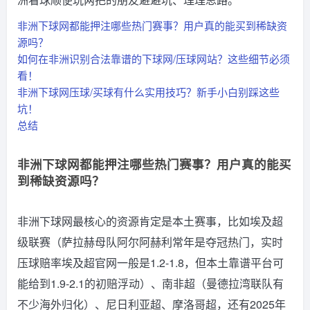
非洲下球网都能押注哪些热门赛事？用户真的能买到稀缺资
源吗？
如何在非洲识别合法靠谱的下球网/压球网站？这些细节必须
看！
非洲下球网压球/买球有什么实用技巧？新手小白别踩这些
坑！
总结
非洲下球网都能押注哪些热门赛事？用户真的能买
到稀缺资源吗？
非洲下球网最核心的资源肯定是本土赛事，比如埃及超
级联赛（萨拉赫母队阿尔阿赫利常年是夺冠热门，实时
压球赔率埃及超官网一般是1.2-1.8，但本土靠谱平台可
能给到1.9-2.1的初赔浮动）、南非超（曼德拉湾联队有
不少海外归化）、尼日利亚超、摩洛哥超，还有2025年