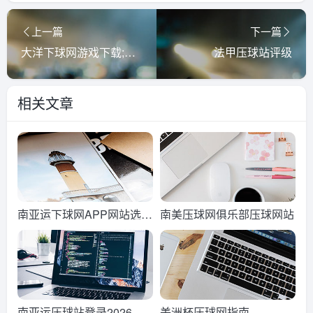
上一篇
下一篇
大洋下球网游戏下载;下球站
法甲压球站评级
相关文章
南亚运下球网APP网站选对
南美压球网俱乐部压球网站
平台有多省心？2026世界
杯下球
南亚运压球站登录2026世
美洲杯压球网指南