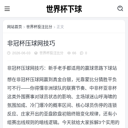
网站首页
>
世界杯投注比分
> 正文
非冠杯压球网技巧
2026-06-03
世界杯投注比分
66
0
非冠杯压球网技巧：新手老手都适用的赢球思路下球站
想在非冠杯压球网赢到真金白银，光靠蒙比分猜胜平负
可不行——你得懂非洲球队的联赛节奏、中非杯亚非杯
这类外围赛事对球员状态的影响、主场球迷山呼海啸的
氛围加成、冷门爆冷的概率区间、核心球员伤停的连锁
反应、庄家开出的亚盘欧盘初赔终赔变化规律，还有小
组赛出线规则的暗线逻辑。今天就给大家拆解3个实用的