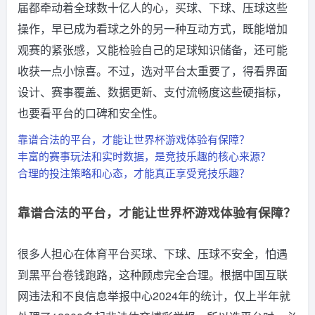
届都牵动着全球数十亿人的心，买球、下球、压球这些
操作，早已成为看球之外的另一种互动方式，既能增加
观赛的紧张感，又能检验自己的足球知识储备，还可能
收获一点小惊喜。不过，选对平台太重要了，得看界面
设计、赛事覆盖、数据更新、支付流畅度这些硬指标，
也要看平台的口碑和安全性。
靠谱合法的平台，才能让世界杯游戏体验有保障？
丰富的赛事玩法和实时数据，是竞技乐趣的核心来源？
合理的投注策略和心态，才能真正享受竞技乐趣？
靠谱合法的平台，才能让世界杯游戏体验有保障？
很多人担心在体育平台买球、下球、压球不安全，怕遇
到黑平台卷钱跑路，这种顾虑完全合理。根据中国互联
网违法和不良信息举报中心2024年的统计，仅上半年就