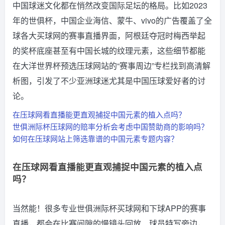
中国球迷文化都在悄然改变国际足坛的格局。比如2023
年的世俱杯，中国企业海信、蒙牛、vivo的广告覆盖了全
球各大买球网的赛事直播界面，阿根廷夺冠时梅西举起
的奖杯底座甚至有中国长城的纹理元素，这些细节都能
在大洋世界杯预选压球网站的“赛事周边”专栏找到高清解
析图，引发了不少亚洲球迷尤其是中国压球爱好者的讨
论。
在压球网看直播能更直观捕捉中国元素的植入点吗？
世俱洲际杯压球网的赔率分析会考虑中国赞助商的影响吗？
如何在压球网站上筛选靠谱的中国元素专题内容？
在压球网看直播能更直观捕捉中国元素的植入点
吗？
当然能！很多专业世俱洲际杯买球网和下球APP的赛事
直播，都会在比赛间隙的慢镜头回放、球员特写旁边，