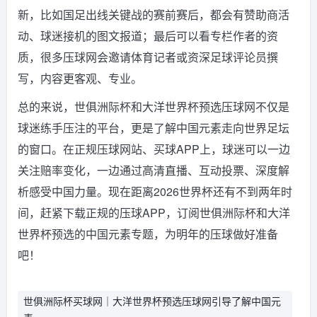
新，比如国足出线关键战的赛前赛后，都会有赞助商活
动、球迷接机的图文报道；最后可以看专栏作者的资
质，很多压球网会邀请体育记者或资深足球评论员撰
写，内容更客观、专业。
总的来说，世俱洲际杯和大洋世界杯预选压球网不仅是
球迷练手压注的平台，更是了解中国元素走向世界足坛
的窗口。在正规压球网站、买球APP上，球迷可以一边
关注赔率变化，一边通过高清直播、互动投票、深度解
析感受中国力量。现在距离2026世界杯还有不到两年时
间，赶紧下载正规的压球APP，订阅世俱洲际杯和大洋
世界杯预选的中国元素专题，为明年的压球做好准备
吧！
世俱洲际杯买球网｜大洋世界杯预选压球网引导了解中国元