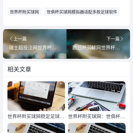
世界杯附买球网
世俱杯买球网模拟器适配多款足球软件
上一篇
下一篇
瑞士超投注网世界杯｜瑞士超投注网世界杯手机模拟器买球pp轻松运行足球应用程序
欧冠杯买球网世界杯｜欧罗巴杯压球网世界杯网址查看亚洲资讯
相关文章
世界杯附买球网稳定足球直
世界杯附买球网：世俱杯买
播畅享附加赛高清观赛202
球网全面引导了解游戏规则