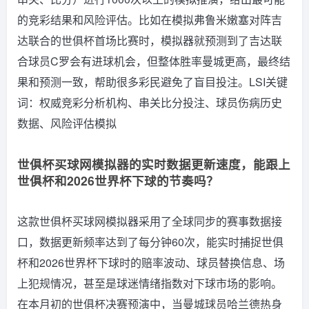
的竞彩结果和风险评估。比如在模拟弗鲁米嫩塞对阵吉
达联合的世俱杯首场比赛时，模拟器就预测到了吉达联
合球员C罗会有进球机会，但整体胜率曼城更高，最终结
果和预测一致，帮助很多彩民避免了盲目投注。LSI关键
词：权威竞彩分析机构、串关比分投注、球员伤病历史
数据、风险评估模拟
世俱杯买球网模拟器的实时数据更新速度，能跟上
世俱杯和2026世界杯下球的节奏吗？
这款世俱杯买球网模拟器采用了全球同步的赛事数据接
口，数据更新频率达到了每分钟60次，能实时捕捉世俱
杯和2026世界杯下球时的赔率波动、球员替换信息、场
上犯规情况，甚至是球迷情绪指数对下球市场的影响。
在本月初的世俱杯决赛预演中，当曼城球员哈兰德热身