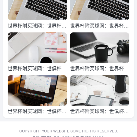
6世界杯买球
与技巧
世界杯附买球网：世界杯附
世界杯附买球网：世界杯附
买球网正版足球游戏下载游
买球网高清足球直播观看世
玩附加赛玩法
界杯附加赛关键晋级对决
世界杯附买球网：世俱杯买
世界杯附买球网：世界杯附
球网全面引导了解游戏规则
买球网正版足球游戏下载游
与技巧
玩附加赛玩法；2026世界
杯压球
世界杯附买球网：世俱杯买
世界杯附买球网：世俱杯买
球网游戏体验热血对战
球网模拟器适配多款足球软
件
COPYRIGHT YOUR WEBSITE.SOME RIGHTS RESERVED.