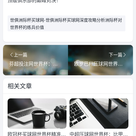
顶级俱乐部的巅峰对决！
世俱洲际杯买球网-世俱洲际杯买球网深度攻略分析洲际杯对
世界杯的练兵价值
上一篇
下一篇
芬超投注网世界杯：世界杯预选赛精彩画面在哪里看芬超投注网世界杯超清直播；2026世界杯投注APP
欧罗巴杯压球网世界杯-欧罗巴杯压球网世界杯安全搜索网页网址获取世界杯实时比分数据
相关文章
欧冠杯买球网世界杯精准搜
中超压球网世界杯：比甲投