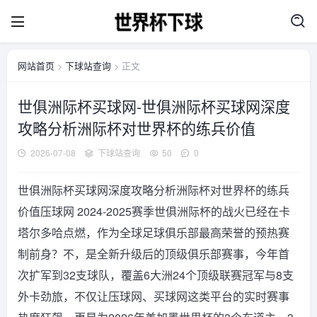
网站首页
>
下球站查询
> 正文
世俱洲际杯买球网-世俱洲际杯买球网深度
攻略分析洲际杯对世界杯的练兵价值
2026-07-08
下球站查询
50
0
世俱洲际杯买球网深度攻略分析洲际杯对世界杯的练兵
价值压球网 2024-2025赛季世俱洲际杯的战火已经在卡
塔尔多哈点燃，作为全球足球俱乐部最高荣誉的预热赛
制前身？不，是全新升级后的顶级俱乐部赛事，今年首
次扩军到32支球队，覆盖6大洲24个顶级联赛冠军与8支
外卡劲旅，不仅让压球网、买球网这类平台的实时赛事