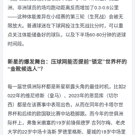
洲、非洲球员的场均跑动距离反而增加了0.3-0.6公里
——这种体能差异在小组赛的第三轮（生死战）会被无
限放大。普通球迷在下球网投注生死战比分时，可以重
点关注体能储备好的球队，以及下半场60-80分钟的进球
时间段。
新星的爆发舞台：压球网能否提前“锁定”世界杯的
“金靴候选人”？
每一届世俱洲际杯都是新星崭露头角的最佳时机，比如2
022年的维尼修斯（皇马）、2023年的恩昆库（切尔
西）都是在该赛事中表现出色，从而在同年的卡塔尔世
界杯和后续的欧国联比赛中站稳脚跟。而今年的世俱洲
际杯上，弗鲁米嫩塞的19岁前锋佩德罗·吉列尔梅、老虎
大学的22岁中场卡洛斯·罗德里格斯、曼城的18岁中场里