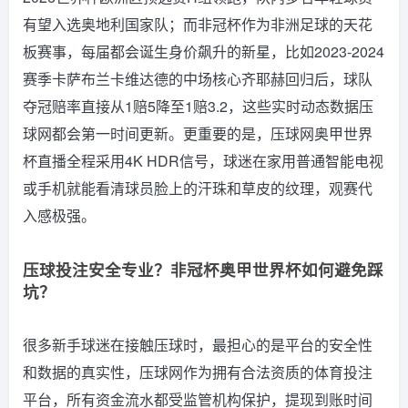
有望入选奥地利国家队；而非冠杯作为非洲足球的天花
板赛事，每届都会诞生身价飙升的新星，比如2023-2024
赛季卡萨布兰卡维达德的中场核心齐耶赫回归后，球队
夺冠赔率直接从1赔5降至1赔3.2，这些实时动态数据压
球网都会第一时间更新。更重要的是，压球网奥甲世界
杯直播全程采用4K HDR信号，球迷在家用普通智能电视
或手机就能看清球员脸上的汗珠和草皮的纹理，观赛代
入感极强。
压球投注安全专业？非冠杯奥甲世界杯如何避免踩
坑？
很多新手球迷在接触压球时，最担心的是平台的安全性
和数据的真实性，压球网作为拥有合法资质的体育投注
平台，所有资金流水都受监管机构保护，提现到账时间