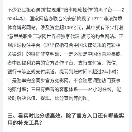
不少彩民担心遇到“提现难”“赔率暗箱操作”的黑平台——2
024年初，国家网信办联合公安部捣毁了127个非法跨境
体育博彩网站，涉及资金超100亿元，其中就有不少打着
“意甲美职业压球网世界杯独家代理”旗号的钓鱼网站。正
规压球投注平台（这里仅指符合中国法律法规的竞彩相
关渠道）的特征非常明确：一是必须是中国体育彩票或
者中国福利彩票的官方合作平台，支持支付宝、微信、
银行卡等正规支付渠道，提现到账时间不超过24小时；
二是赔率完全同步官方竞彩网，不会随意调整热门赛事
的赔付率；三是有完善的客服体系——24小时在线，能
及时解决充值、提现、比分查询等问题。
三、看实时比分想高效，除了官方入口还有哪些实
用的补充工具？