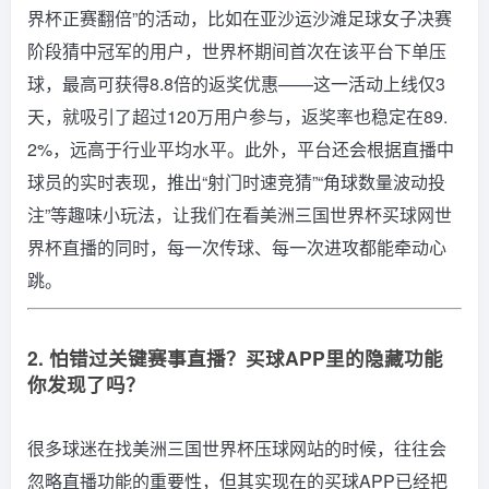
界杯正赛翻倍”的活动，比如在亚沙运沙滩足球女子决赛
阶段猜中冠军的用户，世界杯期间首次在该平台下单压
球，最高可获得8.8倍的返奖优惠——这一活动上线仅3
天，就吸引了超过120万用户参与，返奖率也稳定在89.
2%，远高于行业平均水平。此外，平台还会根据直播中
球员的实时表现，推出“射门时速竞猜”“角球数量波动投
注”等趣味小玩法，让我们在看美洲三国世界杯买球网世
界杯直播的同时，每一次传球、每一次进攻都能牵动心
跳。
2. 怕错过关键赛事直播？买球APP里的隐藏功能
你发现了吗？
很多球迷在找美洲三国世界杯压球网站的时候，往往会
忽略直播功能的重要性，但其实现在的买球APP已经把