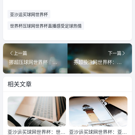
亚沙运买球网世界杯
世界杯压球网世界杯直播感受足球热情
上一篇
下一篇
挪超压球网世界杯｜挪超压球网世界杯详细新人引导解答世界杯观赛各类细节问题;压球网
芬超投注网世界杯：芬超投注网世界杯超清足球直播观看世界杯预选赛精彩画面;压球网站
相关文章
亚沙运买球网世界杯：世界
亚沙运买球网世界杯：亚沙