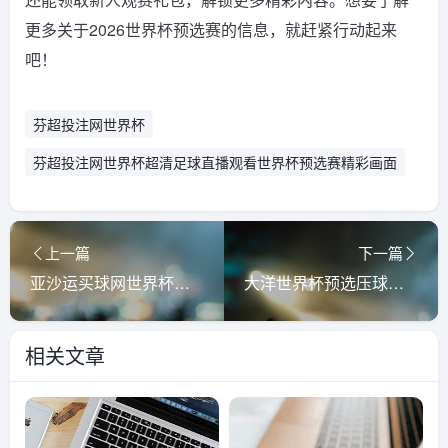
更多关于2026世界杯预选赛的信息，就赶紧行动起来
吧！
芬超投注网世界杯
芬超投注网世界杯超清足球直播观看世界杯预选赛精彩画面
上一篇
下一篇
亚沙运买球网世界杯：世界杯压球网世界杯直播感受足球热情
大洋世界杯预选压球网：世界杯附买球网贴心新人引导学会数据查询方法
相关文章