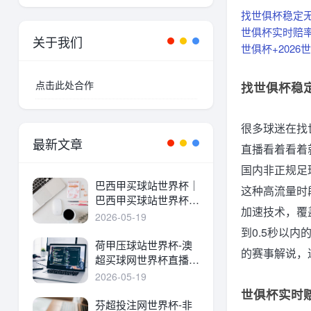
找世俱杯稳定
世俱杯实时赔
关于我们
世俱杯+202
点击此处合作
找世俱杯稳
很多球迷在找
最新文章
直播看着看着
国内非正规足球
巴西甲买球站世界杯｜
这种高流量时
巴西甲买球站世界杯手
加速技术，覆
机模拟器买球pp完美
2026-05-19
运行足球游戏
到0.5秒以
荷甲压球站世界杯-澳
的赛事解说，
超买球网世界杯直播观
看精彩赛事
2026-05-19
世俱杯实时
芬超投注网世界杯-非