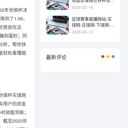
苏超买球网世界杯攻略
分析个人能力
2026-02-14
22年世俱杯决
到了1.08，
足球赛事直播网站-买
球网-压球网-下球网-世
优势就在这
界杯-投注站
2026-02-13
精确到毫秒；同
分析，帮你快
能轻松看懂赔
最新评论
世俱杯买球网
有用户的资金
小时就能到账；
截至2023年