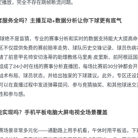
定播放，完全不存在跳帧断流问题。
套服务全吗？主播互动+数据分析让你下球更有底气
杯下球绝不是盲猜，专业的赛事分析和实时的数据支持能大大提高
区不仅提供免费的赛前赔率走势、球队历史交锋记录、球员伤病
请了前意甲名帅安切洛蒂的助理教练马里奥·皮里斯、前阿根廷
组成了24小时在线的赛事分析直播团，每场比赛前30分钟都会
战术布局、球员状态，并给出独家的下球建议。此外，专区还设
可以在直播过程中发送弹幕提问、参与竞猜抽奖、和其他球迷交
性和参与感。
能实现吗？手机平板电脑大屏电视全场景覆盖
赛场景非常多元化——通勤路上用手机看，午休时用平板追，下