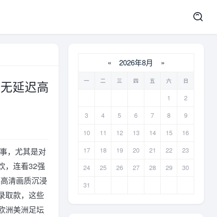
«
2026年8月
»
一
二
三
四
五
六
日
程无延迟高
1
2
3
4
5
6
7
8
9
10
11
12
13
14
15
16
17
18
19
20
21
22
23
大事，尤其是对
，连看32强
24
25
26
27
28
29
30
、高清画质沉浸
31
录取款，这些
欧洲美洲足坛