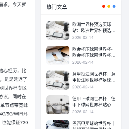
需求，今天就
热门文章
欧洲世界杯预选买球
站：欧洲世界杯预选买
球站正版足球游戏下载
2026-02-14
游玩预选赛玩法
欧会杯压球网世界杯-
欧会杯压球网世界杯深
度攻略分析团队配合解
2026-02-14
读世界杯赛事关键
糟心经历，比
意甲投注网世界杯：意
载，足足延迟了
甲投注网世界杯足球游
戏下载游玩体验沉浸式
2026-02-14
网世界杯专区
世界杯竞技乐趣
协议，同时在
德甲下球网世界杯｜德
甲下球网世界杯贴心新
，单节点带宽峰
人引导掌握世界杯观赛
2026-02-14
5G/WiFi环
基础小技巧
也能保证720
巴西甲买球站世界杯｜