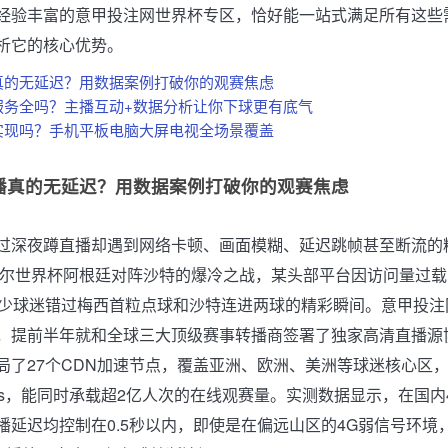
经验丰富的意甲投注网世界杯专区，恰好能一站式满足所有这些
析它的核心优势。
真的无延迟？用数据案例打破你的观赛焦虑
服务全吗？主播互动+数据分析让你下球更有底气
实现吗？手机平板电脑大屏电视全场景覆盖
播真的无延迟？用数据案例打破你的观赛焦虑
过深夜蹲直播却遇到网络卡顿、画面模糊、延迟跳帧甚至断流的
卡塔尔世界杯阿根廷对阵沙特的爆冷之战，某头部平台因访问量过
不少球迷错过梅西首粒点球和沙特连进两球的精彩瞬间。意甲投注
，提前半年就和全球三大顶级赛事转播商签署了独家高清直播源
局了27个CDN加速节点，覆盖亚洲、欧洲、美洲等球迷核心区
bps，能同时承载超2亿人次的在线观赛量。实测数据显示，在国内4G/
播延迟均控制在0.5秒以内，即使是在偏远山区的4G弱信号环境，