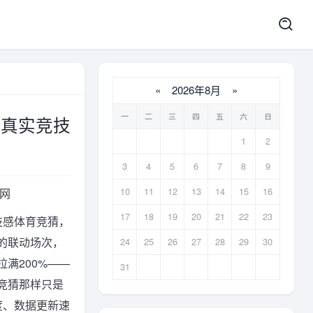
«
2026年8月
»
一
二
三
四
五
六
日
验真实竞技
1
2
3
4
5
6
7
8
9
10
11
12
13
14
15
16
网
17
18
19
20
21
22
23
技感体育竞猜，
的联动场次，
24
25
26
27
28
29
30
满200%——
31
竞猜那样只是
度、数据更新速