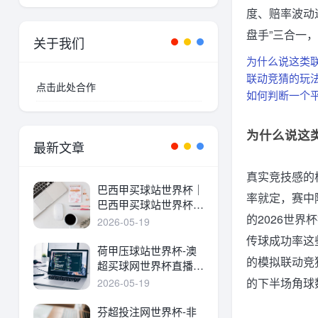
度、赔率波动
盘手”三合一
关于我们
为什么说这类
联动竞猜的玩
点击此处合作
如何判断一个平
为什么说这
最新文章
真实竞技感的
巴西甲买球站世界杯｜
率就定，赛中
巴西甲买球站世界杯手
的2026世
机模拟器买球pp完美
2026-05-19
运行足球游戏
传球成功率这
荷甲压球站世界杯-澳
的模拟联动竞
超买球网世界杯直播观
看精彩赛事
的下半场角球
2026-05-19
芬超投注网世界杯-非