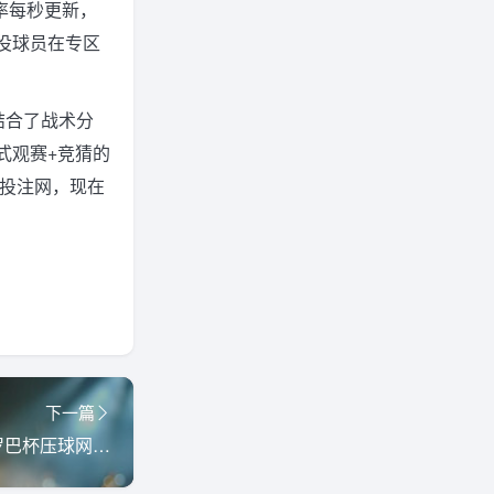
赔率每秒更新，
役球员在专区
结合了战术分
式观赛+竞猜的
杯投注网，现在
下一篇
欧罗巴杯压球网世界杯｜欧罗巴杯压球网世界杯新人引导零基础学会世界杯观赛基本技巧;买球APP