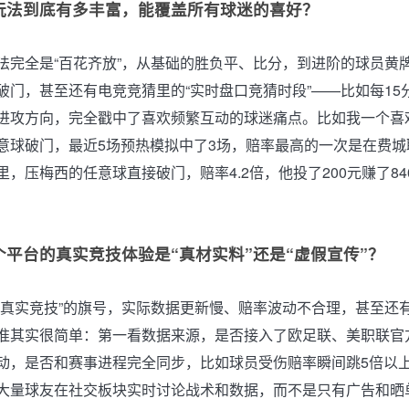
玩法到底有多丰富，能覆盖所有球迷的喜好？
法完全是“百花齐放”，从基础的胜负平、比分，到进阶的球员黄
破门，甚至还有电竞竞猜里的“实时盘口竞猜时段”——比如每15
进攻方向，完全戳中了喜欢频繁互动的球迷痛点。比如我一个喜
意球破门，最近5场预热模拟中了3场，赔率最高的一次是在费城
里，压梅西的任意球直接破门，赔率4.2倍，他投了200元赚了8
平台的真实竞技体验是“真材实料”还是“虚假宣传”？
“真实竞技”的旗号，实际数据更新慢、赔率波动不合理，甚至还
准其实很简单：第一看数据来源，是否接入了欧足联、美职联官方
动，是否和赛事进程完全同步，比如球员受伤赔率瞬间跳5倍以
大量球友在社交板块实时讨论战术和数据，而不是只有广告和晒