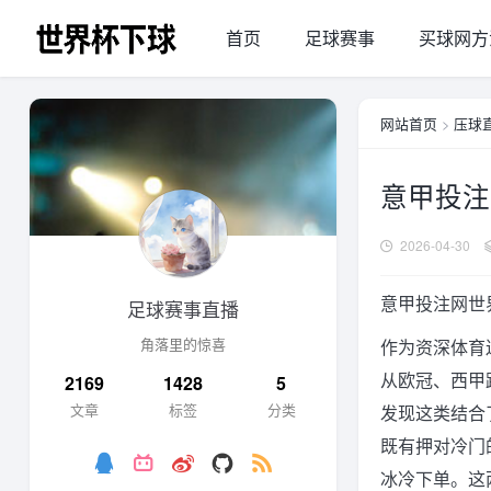
首页
足球赛事
买球网方
网站首页
>
压球
意甲投注
2026-04-30
意甲投注网世
足球赛事直播
角落里的惊喜
作为资深体育
从欧冠、西甲
2169
1428
5
文章
标签
分类
发现这类结合
既有押对冷门
冰冷下单。这