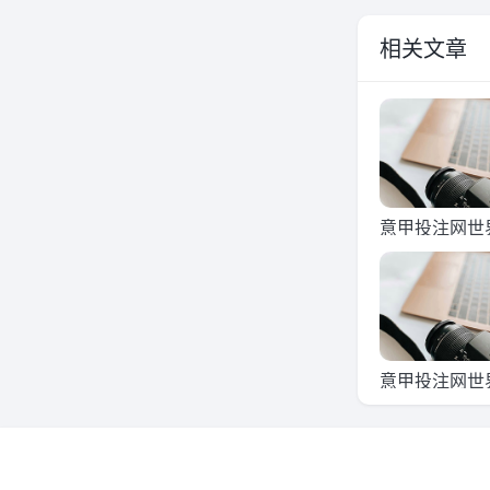
相关文章
意甲投注网世
美职业压球网
攻略分析全球
意甲投注网世
意甲投注网世
清足球直播全
各类足球体育