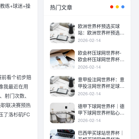
教练+球迷+操
热门文章
欧洲世界杯预选买球
站：欧洲世界杯预选买
球站正版足球游戏下载
2026-02-14
游玩预选赛玩法
欧会杯压球网世界杯-
欧会杯压球网世界杯深
度攻略分析团队配合解
2026-02-14
读世界杯赛事关键
赛前看个初步赔
意甲投注网世界杯：意
甲投注网世界杯足球游
像我最近在用
戏下载游玩体验沉浸式
2026-02-14
离、射门次数、
世界杯竞技乐趣
美职联决赛预热
德甲下球网世界杯｜德
甲下球网世界杯贴心新
压了洛杉矶FC
人引导掌握世界杯观赛
2026-02-14
基础小技巧
巴西甲买球站世界杯｜