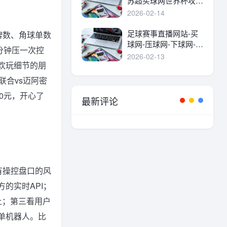
苏超买球网世界杯攻略
分析个人能力
2026-02-14
足球赛事直播网站-买
牌数、角球单数
球网-压球网-下球网-世
分钟压一次控
界杯-投注站
2026-02-13
欢玩细节的朋
联合vs迈阿密
40元，开心了
最新评论
有操控盘口的风
的实时API；
上；第三看用户
单机器人。比