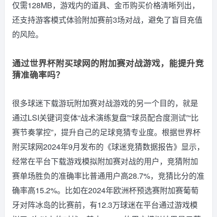
仅需128MB，游戏内的道具、金币购买价格清晰列出，
还支持游客模式体验附加赛前3场对战，避免了盲目充值
的风险。
通过世界杯附买球网的附加赛对战游戏，能提升竞
猜准确率吗？
很多球迷下载游玩附加赛对战游戏的另一个目的，就是
通过LSI关键词变体“战术演练复盘”“球员配合度测试”“比
赛节奏掌控”，提升自己的足球竞猜专业度。根据世界杯
附买球网2024年9月发布的《球迷竞猜数据报告》显示，
经常在平台下载游戏模拟附加赛对战的用户，竞猜附加
赛单场胜负的准确率比普通用户高28.7%，竞猜比分的准
确率高15.2%。比如在2024年欧洲杯预选赛附加赛葡萄
牙对阵冰岛的比赛前，有12.3万球迷在平台通过游戏模