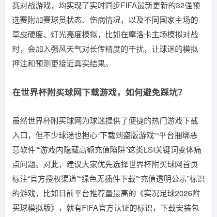
赛对战游戏，均实现了实时同步FIFA最新更新的32强预
选赛附加赛球员状态、伤病情况，以及不同国家主场的
草皮硬度、灯光亮度模拟，比如在摩洛卡主场模拟对战
时，会加入强风天气对长传精度的干扰，让球迷的模拟
押注和预测更接近真实结果。
在世界杯附买球网下载游戏，如何避免踩坑？
虽然世界杯附买球网为球迷提供了便捷的热门游戏下载
入口，但不少球迷也担心“下载到盗版游戏”“平台捆绑恶
意软件”“游戏内隐藏高额充值陷阱”这类LSI关键词变体痛
点问题。对此，建议大家优先选择世界杯附买球网首页
标注“官方授权渠道”“绿色无插件下载”“充值透明公示”标识
的游戏，比如目前平台推荐量最高的《实况足球2026附
买球模拟版》，就有FIFA官方认证的标识，下载安装包