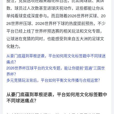
投注，竞猜选项还越来越花样百出，比如角球数、黄牌
数、球员过人次数甚至进球庆祝动作，这些都能让你从
单纯看球变成深度参与。而且随着2026世界杯买球、20
26世界杯压球、2026世界杯下球的热度提前预热，不少
平台已经上线了世界杯预选赛的相关玩法和文化专题，
让球迷在竞猜的同时，也能感受到来自五大洲的足球文
化魅力。
从豪门底蕴到草根逆袭，平台如何用文化标签戳中不同球迷
痛点？
2026世界杯压球平台的文化专题，能让你提前“逛遍”三国世
界杯？
多元竞猜玩法背后，平台如何平衡文化传播与合规运营？
从豪门底蕴到草根逆袭，平台如何用文化标签戳中
不同球迷痛点？